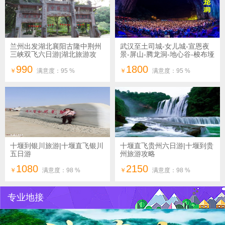
兰州出发湖北襄阳古隆中荆州
武汉至土司城-女儿城-宣恩夜
三峡双飞六日游|湖北旅游攻
景-屏山-腾龙洞-地心谷-梭布垭
略|三国旅游攻略
双动五日游|湖北旅游攻略|恩
990
1800
施旅行社
￥
满意度：95 %
￥
满意度：95 %
十堰到银川旅游|十堰直飞银川
十堰直飞贵州六日游|十堰到贵
五日游
州旅游攻略
1080
2150
￥
满意度：98 %
￥
满意度：98 %
专业地接