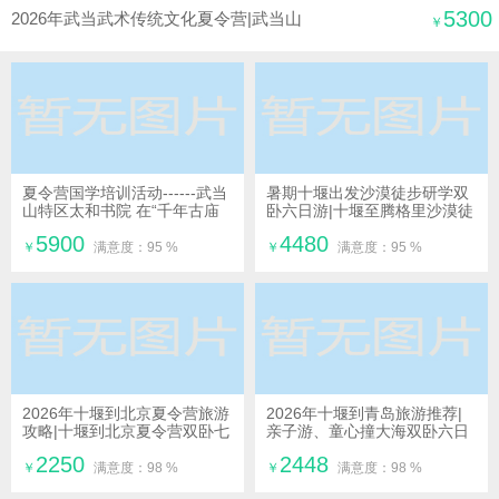
5300
2026年武当武术传统文化夏令营|武当山
￥
夏令营
夏令营国学培训活动------武当
暑期十堰出发沙漠徒步研学双
山特区太和书院 在“千年古庙
卧六日游|十堰至腾格里沙漠徒
人间天堂”冲虚庵开办
步旅游攻略
5900
4480
￥
满意度：95 %
￥
满意度：95 %
2026年十堰到北京夏令营旅游
2026年十堰到青岛旅游推荐|
攻略|十堰到北京夏令营双卧七
亲子游、童心撞大海双卧六日
日游
游
2250
2448
￥
满意度：98 %
￥
满意度：98 %