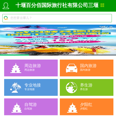
十堰百分佰国际旅行社有限公司三堰
营业部
您想要去哪儿？
1
2
3
4
周边旅游
国内旅游
周边旅游
国内旅游
专业地接
养生游
专业地接
养生游
自驾游
夕阳红
自驾游
夕阳红