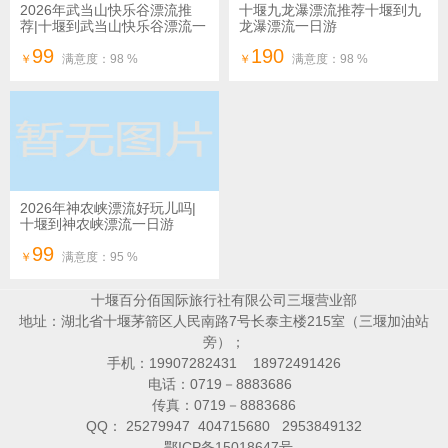
2026年武当山快乐谷漂流推
十堰九龙瀑漂流推荐十堰到九
荐|十堰到武当山快乐谷漂流一
龙瀑漂流一日游
日游
99
190
￥
满意度：98 %
￥
满意度：98 %
2026年神农峡漂流好玩儿吗|
十堰到神农峡漂流一日游
99
￥
满意度：95 %
十堰百分佰国际旅行社有限公司三堰营业部
地址：湖北省十堰茅箭区人民南路7号长泰主楼215室（三堰加油站
旁）；
手机：19907282431 18972491426
电话：0719－8883686
传真：0719－8883686
QQ： 25279947 404715680 2953849132
鄂ICP备15018647号