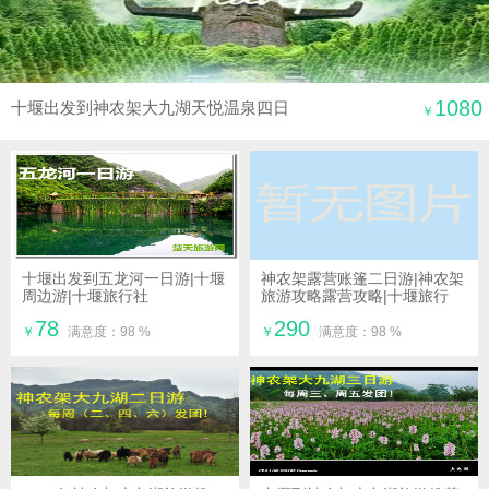
1080
十堰出发到神农架大九湖天悦温泉四日
￥
游|十堰至神农架大九湖旅游攻略
十堰出发到五龙河一日游|十堰
神农架露营账篷二日游|神农架
周边游|十堰旅行社
旅游攻略露营攻略|十堰旅行
社|十堰周边游
78
290
￥
满意度：98 %
￥
满意度：98 %