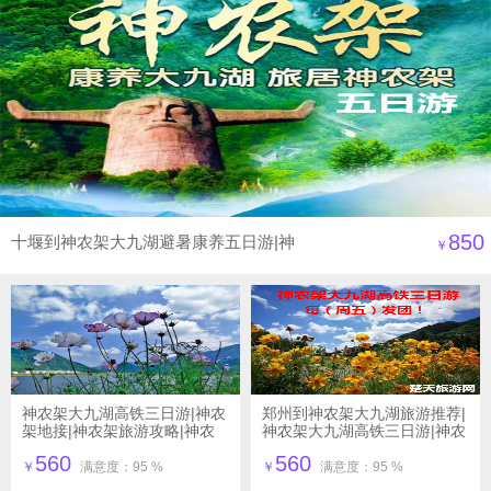
850
十堰到神农架大九湖避暑康养五日游|神
￥
农架大九湖旅游攻略
神农架大九湖高铁三日游|神农
郑州到神农架大九湖旅游推荐|
架地接|神农架旅游攻略|神农
神农架大九湖高铁三日游|神农
架旅行社|神农架高铁站在哪儿
架旅游攻略|神农架高铁站在
560
560
哪|神农架旅行社
￥
满意度：95 %
￥
满意度：95 %