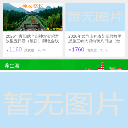
2026年襄阳武当山神农架昭君
2026年武当山神农架昭君故里
故里五日游（散拼）|湖北全线
恩施三峡大坝纯玩八日游（散
地接
客），湖北旅游全线地接
1160
1760
￥
满意度：95 %
￥
满意度：95 %
养生游