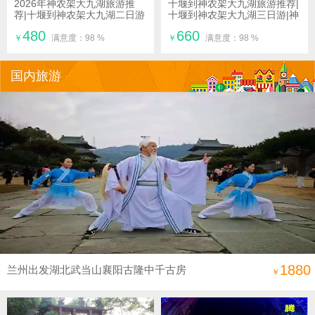
2026年神农架大九湖旅游推
十堰到神农架大九湖旅游推荐|
荐|十堰到神农架大九湖二日游
十堰到神农架大九湖三日游|神
农架大九湖旅游攻略
480
660
￥
满意度：98 %
￥
满意度：98 %
国内旅游
1880
兰州出发湖北武当山襄阳古隆中千古房
￥
陵双飞六日游|湖北旅游攻略|十堰旅游攻
略