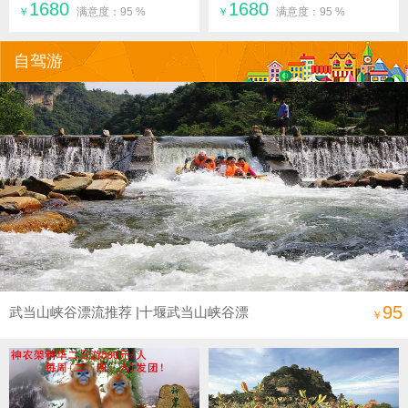
1680
1680
￥
满意度：95 %
￥
满意度：95 %
自驾游
95
武当山峡谷漂流推荐 |十堰武当山峡谷漂
￥
流门票预定