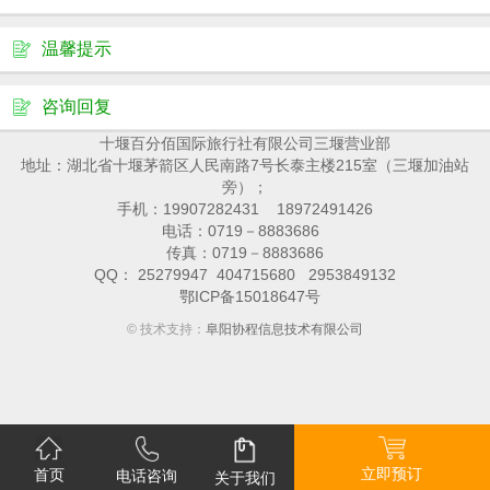
温馨提示
咨询回复
十堰百分佰国际旅行社有限公司三堰营业部
地址：湖北省十堰茅箭区人民南路7号长泰主楼215室（三堰加油站
旁）；
手机：19907282431 18972491426
电话：0719－8883686
传真：0719－8883686
QQ： 25279947 404715680 2953849132
鄂ICP备15018647号
© 技术支持：
阜阳协程信息技术有限公司
立即预订
首页
电话咨询
关于我们