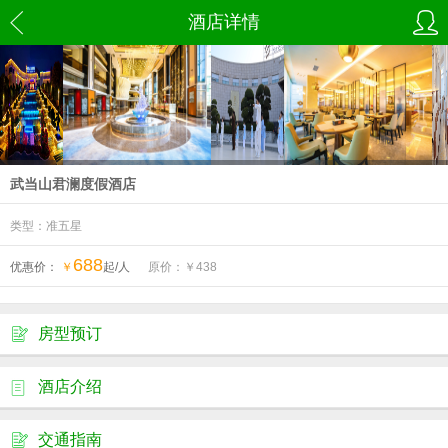
酒店详情
武当山君澜度假酒店
类型：准五星
688
优惠价：
￥
起/人
原价：￥
438
房型预订
酒店介绍
交通指南