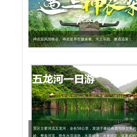
神农架风情晚会、神农架养生健康餐、水上乐园、邂遇温泉；
景区主要河流五龙河，全长58公里，发源于秦岭南麓鄂陕交界的
岭。整条河流，终年水流湍急，水质清澈，水量稳定，是著名的