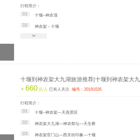
行程简介：
D1
十堰--神农顶
D2
神农架－十堰
十堰到神农架大九湖旅游推荐|十堰到神农架大
660
游|神农架大九湖旅游攻略
￥
元/人
已有人关注
编号：20191026
行程简介：
D1
十堰--神农架—天燕景区
D2
神农架大九湖—神农祭坛—天生桥
D3
神农架官门山—西关街印象—十堰