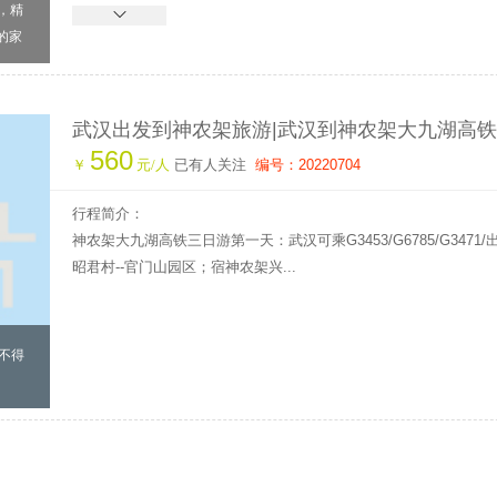
，精
的家
武汉出发到神农架旅游|武汉到神农架大九湖高铁
560
神农架旅游攻略|神农架旅行社
￥
元/人
已有人关注
编号：20220704
行程简介：
神农架大九湖高铁三日游第一天：武汉可乘G3453/G6785/G3471/出
昭君村--官门山园区；宿神农架兴...
子不得