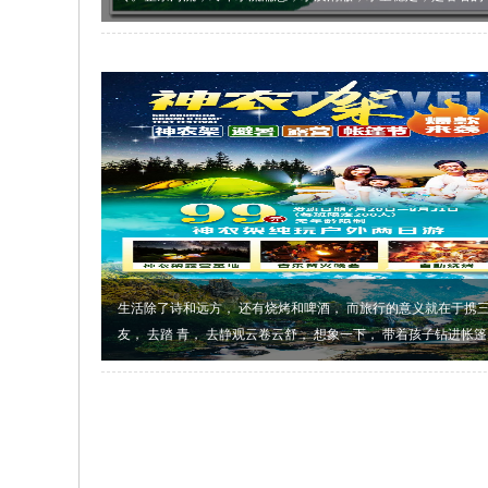
夕”天河上游的一条重要支流。
生活除了诗和远方， 还有烧烤和啤酒， 而旅行的意义就在于携
友， 去踏 青， 去静观云卷云舒， 想象一下， 带着孩子钻进帐篷
夜空中的繁星点点