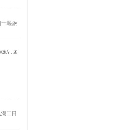
|十堰旅
和远方，还
九湖二日