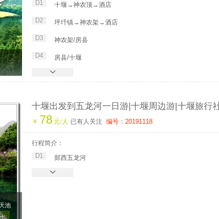
D1
十堰→神农顶→酒店
D2
坪圲镇→神农架→酒店
D3
神农架/房县
D4
房县/十堰
十堰出发到五龙河一日游|十堰周边游|十堰旅行
78
￥
元/人
已有人关注
编号：20191118
行程简介：
D1
郧西五龙河
天池
“七