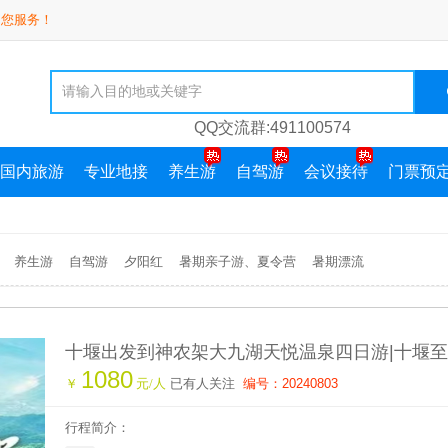
为您服务！
QQ交流群:491100574
国内旅游
专业地接
养生游
自驾游
会议接待
门票预
养生游
自驾游
夕阳红
暑期亲子游、夏令营
暑期漂流
十堰出发到神农架大九湖天悦温泉四日游|十堰
1080
大九湖旅游攻略
￥
元/人
已有人关注
编号：20240803
行程简介：