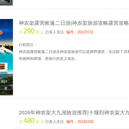
神农架露营账篷二日游|神农架旅游攻略露营攻略
290
行社|十堰周边游
￥
元/人
已有人关注
编号：20220731
行程简介：
神农架露营账篷二日游去神农架旅游可以选择野露营，生活除了诗
有烧烤和啤酒，而旅行的意义就在...
三俩好
， 看
2026年神农架大九湖旅游推荐|十堰到神农架大
480
游
￥
元/人
已有人关注
编号：20191026