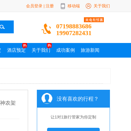
会员登录
注册
移动端
关于我们
|
07198883686
19907282431
定
酒店预定
关于我们
成功案例
旅游新闻
没有喜欢的行程？
至神农架
让1对1旅行管家为你定制