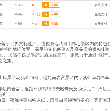
省
￥88
费
￥668
￥580
在线支付
省
￥88
费
￥568
￥480
在线支付
省
￥88
费
￥568
￥480
在线支付
落于世界文化遗产、道教圣地武当山核心景区内的特色
借独特的地理位置、深厚的文化底蕴以及高品质的服务体
 。民宿不仅提供舒适的居住空间，更致力于通过“修行”
谧之旅。
山风景区乌鸦岭25号，地处南岩宫景区内，紧邻南岩停车
南岩宫，近距离观赏绝壁悬殿奇景及“龙头香”，周边
所 。
景，夜晚伴随虫鸣入眠，清晨由晨钟唤醒身心，真正实