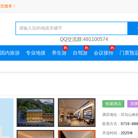
为您服务！
QQ交流群:491100574
国内旅游
专业地接
养生游
自驾游
会议接待
门票预
收藏酒店
我
酒店地址：
武当山南
联系方式：
0719--88
开业时间：
2025年