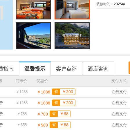
装修时间：
2025年
查看全部图片
通指南
温馨提示
客户点评
酒店咨询
带
门市价
优惠价
支付方式
省
￥200
￥1288
￥1088
在线支付
省
￥200
费
￥1288
￥1088
在线支付
省
￥88
费
￥788
￥700
在线支付
省
￥88
费
￥668
￥580
在线支付