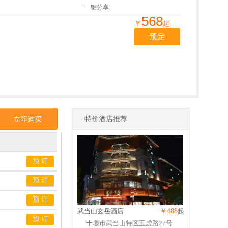
一键分享:
568
￥
起
预定
特价酒店推荐
立即购买
预 订
预 订
预 订
武当山玄岳酒店
￥488
起
预 订
十堰市武当山特区玉虚路27号