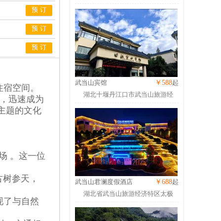
（近太和大道/
预 订
预 订
预 订
武当山宾馆
￥588
起
住宿空间。
湖北十堰丹江口市武当山旅游经
验，迅速成为
济特区永乐
主题的文化
场 。这一位
古树参天，
武当山君澜度假酒店
￥688
起
湖北省武当山旅游经济特区太极
现了与自然
湖东路30号