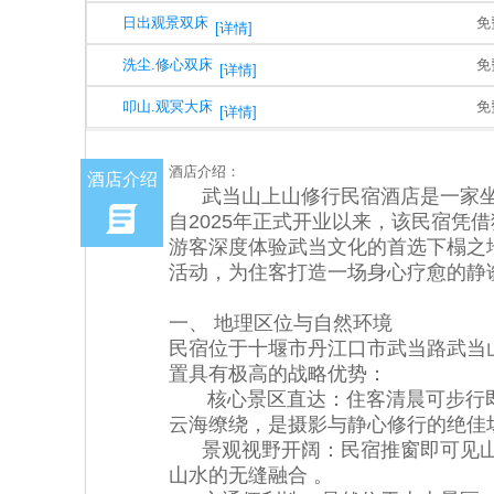
日出观景双床
免
[详情]
洗尘.修心双床
免
[详情]
叩山.观冥大床
免
[详情]
酒店介绍：
酒店介绍
武当山上山修行民宿酒店是一家坐
自2025年正式开业以来，该民宿凭
游客深度体验武当文化的首选下榻之地
活动，为住客打造一场身心疗愈的静
一、 地理区位与自然环境
民宿位于十堰市丹江口市武当路武当
置具有极高的战略优势：
核心景区直达：住客清晨可步行即达
云海缭绕，是摄影与静心修行的绝佳场
景观视野开阔：民宿推窗即可见山
山水的无缝融合 。