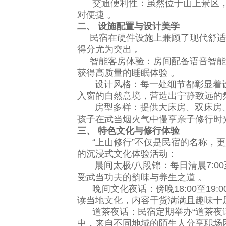
交通便利性：虽然位于山上景区，但距
对便捷 。
二、 设施配置与设计美学
民宿在硬件设施上兼顾了现代舒适性
得分尤为突出 。
智能客房体验：房间配备语音智能
获得高质量的睡眠体验 。
设计风格：每一处细节都彰显着设
入窗的自然意境，营造出宁静致远的氛
房型多样：提供大床房、双床房、
孩子在武当烟火气中慢享亲子修行时光
三、 特色文化与修行体验
“上山修行”不仅是民宿的名称，更
的沉浸式文化体验活动：
晨间太极/八段锦：每日清晨7:00
受武当功夫的韵味与养生之道 。
晚间文化夜话：傍晚18:00至19
读当地文化，内容干货满满且趣味十足
道茶夜话：民宿定期举办“道茶夜话
中，来自不同地域的陌生人分享职场