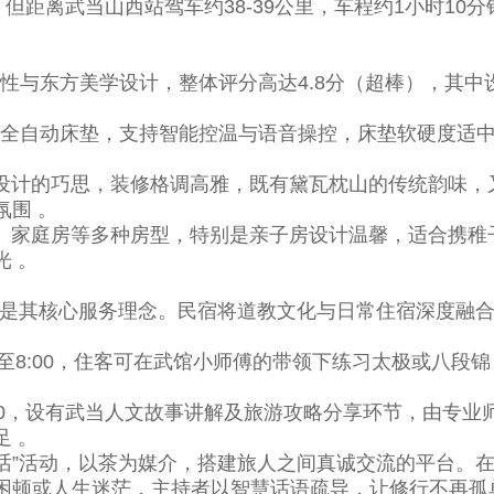
离武当山西站驾车约38-39公里，车程约1小时10分
与东方美学设计，整体评分高达4.8分（超棒），其中
全自动床垫，支持智能控温与语音操控，床垫软硬度适中
计的巧思，装修格调高雅，既有黛瓦枕山的传统韵味，
围 。
家庭房等多种房型，特别是亲子房设计温馨，适合携稚
 。
是其核心服务理念。民宿将道教文化与日常住宿深度融
至8:00，住客可在武馆小师傅的带领下练习太极或八段
:00，设有武当人文故事讲解及旅游攻略分享环节，由专业
 。
”活动，以茶为媒介，搭建旅人之间真诚交流的平台。
困顿或人生迷茫，主持者以智慧话语疏导，让修行不再孤