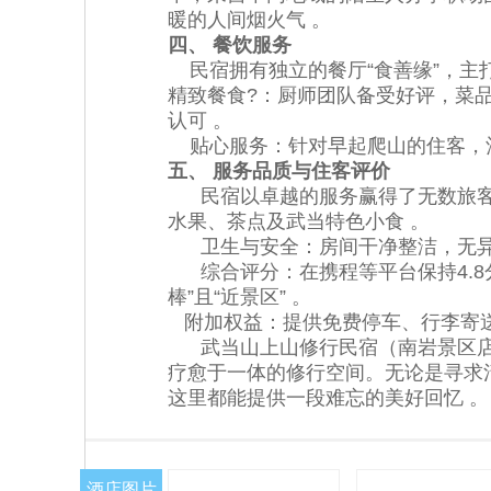
暖的人间烟火气 。
四、 餐饮服务
民宿拥有独立的餐厅“食善缘”，主
精致餐食?：厨师团队备受好评，菜
认可 。
贴心服务：针对早起爬山的住客，酒
五、 服务品质与住客评价
民宿以卓越的服务赢得了无数旅客
水果、茶点及武当特色小食 。
卫生与安全：房间干净整洁，无异
综合评分：在携程等平台保持4.8分
棒”且“近景区” 。
附加权益：提供免费停车、行李寄送
武当山上山修行民宿（南岩景区店
疗愈于一体的修行空间。无论是寻求
这里都能提供一段难忘的美好回忆 。
酒店图片