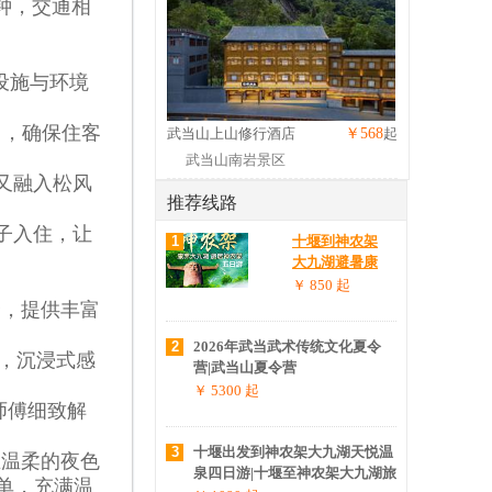
钟，交通相
设施与环境
，确保住客
武当山上山修行酒店
￥568
起
武当山南岩景区
又融入松风
推荐线路
子入住，让
1
十堰到神农架
大九湖避暑康
养五日游|神农
￥ 850
起
架大九湖旅游
合，提供丰富
攻略
2
2026年武当武术传统文化夏令
锦，沉浸式感
营|武当山夏令营
￥ 5300
起
师傅细致解
3
十堰出发到神农架大九湖天悦温
在温柔的夜色
泉四日游|十堰至神农架大九湖旅
单，充满温