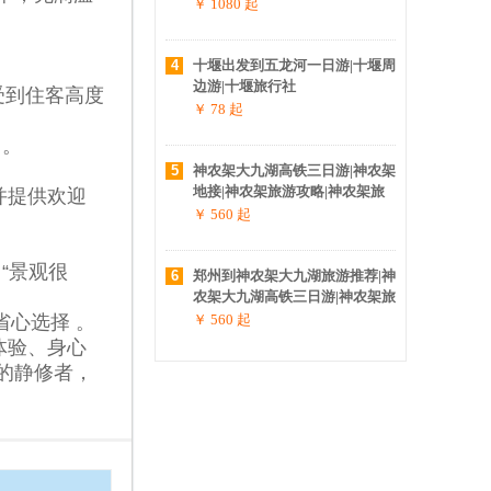
游攻略
￥ 1080
起
4
十堰出发到五龙河一日游|十堰周
边游|十堰旅行社
受到住客高度
￥ 78
起
 。
5
神农架大九湖高铁三日游|神农架
地接|神农架旅游攻略|神农架旅
并提供欢迎
行社|神农架高铁站在哪儿
￥ 560
起
“景观很
6
郑州到神农架大九湖旅游推荐|神
农架大九湖高铁三日游|神农架旅
游攻略|神农架高铁站在哪|神农
心选择 。
￥ 560
起
架旅行社
体验、身心
的静修者，