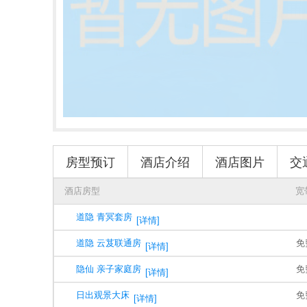
房型预订
酒店介绍
酒店图片
交
酒店房型
宽
道隐 青冥套房
[详情]
道隐 云芨联通房
免
[详情]
隐仙 亲子家庭房
免
[详情]
日出观景大床
免
[详情]