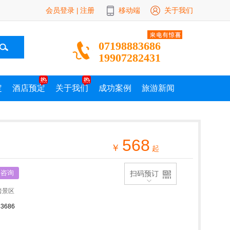
会员登录
注册
移动端
关于我们
|
07198883686
19907282431
定
酒店预定
关于我们
成功案例
旅游新闻
568
￥
起
要咨询
扫码预订
岩景区
83686