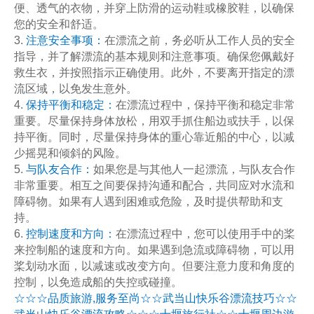
便、透气的衣物，并穿上防滑的运动鞋或橡胶鞋，以确保
您的安全和舒适。
3.
注意安全事项：
在漂流之前，务必听从工作人员的安全
指导，并了解漂流的基本规则和注意事项。确保您佩戴好
救生衣，并按照指示正确使用。此外，不要离开指定的漂
流区域，以免发生意外。
4.
保持平衡和稳定：
在漂流过程中，保持平衡和稳定非常
重要。尽量保持身体放松，用双手抓住船边或扶手，以保
持平衡。同时，尽量保持身体的重心靠近船的中心，以减
少摇晃和倾斜的风险。
5.
与队友合作：
如果您是与其他人一起漂流，与队友合作
非常重要。相互之间要保持沟通和配合，共同应对水流和
障碍物。如果有人遇到困难或危险，及时提供帮助和支
持。
6.
控制速度和方向：
在漂流过程中，您可以使用手中的桨
来控制船的速度和方向。如果遇到急流或障碍物，可以用
桨划动水面，以减速或改变方向。但要注意力度和角度的
控制，以免造成船的失控或碰撞。
☆☆☆品质旅游,服务至尚☆☆武当山快乐谷漂流技巧☆☆