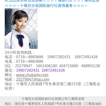
武当山快乐谷漂流攻略
☆☆
☆十堰旅行社☆☆十堰周边游
☆☆☆～十堰百分佰国际旅行社真情服务☆☆☆～
24小时咨询热线：
电话：0719—8883686 19907282431 18972491426
传真：0719—8883686
QQ： 25279947 1601406180 404715680 468901138
微信：
19907282431 18972491426
网址：
www.chutianly.com
电邮：
25279947@qq.com
地址：十堰市人民南路7号长泰宾馆二楼215室（三堰客运
站旁）
十堰百分佰国际旅行社有限公司三堰营业部
地址：湖北省十堰茅箭区人民南路7号长泰主楼215室（三堰加油站