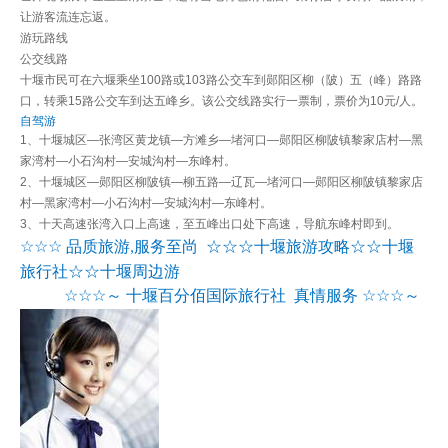
让游客流连忘返。
游玩路线
公交线路
十堰市民可在六堰乘坐100路或103路公交车到郧阳区柳（陂）五（峰）路路
口，转乘15路公交车到达五峰乡。该公交线路实行一票制，票价为10元/人。
自驾游
1、十堰城区—张湾区黄龙镇—方滩乡—堵河口—郧阳区柳陂镇黎家店村—黑
家湾村—小石沟村—安城沟村—东峰村。
2、十堰城区—郧阳区柳陂镇—柳五路—辽瓦—堵河口—郧阳区柳陂镇黎家店
村—黑家湾村—小石沟村—安城沟村—东峰村。
3、十天高速张湾入口上高速，至五峰出口处下高速，导航东峰村即到。
☆☆☆
品质旅游
服务至尚
☆☆☆十堰旅游攻略☆☆十堰
,
旅行社☆☆十堰周边游
☆☆☆～
十堰百分佰国际旅行社
真情服务
☆☆☆～