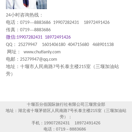
小时咨询热线：
24
电话：
—
0719
8883686 19907282431 18972491426
传真：
—
0719
8883686
微信
:19907282431 18972491426
：
QQ
25279947 1601406180 404715680 468901138
网址：
www.chutianly.com
电邮：
25279947@qq.com
地址：十堰市人民南路
号长泰主楼
室（三堰加油站
7
215
旁）
十堰百分佰国际旅行社有限公司三堰营业部
地址：湖北省十堰茅箭区人民南路7号长泰主楼215室（三堰加油站
旁）；
手机：19907282431 18972491426
电话：0719－8883686