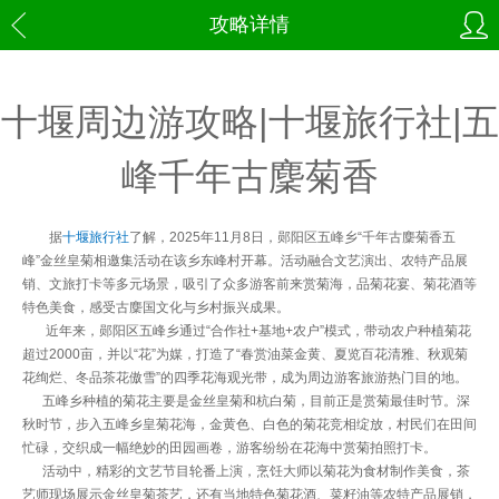
攻略详情
十堰周边游攻略|十堰旅行社|五
峰千年古麇菊香
据
十堰旅行社
了解，2025年11月8日，郧阳区五峰乡“千年古麇菊香五
峰”金丝皇菊相邀集活动在该乡东峰村开幕。活动融合文艺演出、农特产品展
销、文旅打卡等多元场景，吸引了众多游客前来赏菊海，品菊花宴、菊花酒等
特色美食，感受古麇国文化与乡村振兴成果。
近年来，郧阳区五峰乡通过“合作社+基地+农户”模式，带动农户种植菊花
超过2000亩，并以“花”为媒，打造了“春赏油菜金黄、夏览百花清雅、秋观菊
花绚烂、冬品茶花傲雪”的四季花海观光带，成为周边游客旅游热门目的地。
五峰乡种植的菊花主要是金丝皇菊和杭白菊，目前正是赏菊最佳时节。深
秋时节，步入五峰乡皇菊花海，金黄色、白色的菊花竞相绽放，村民们在田间
忙碌，交织成一幅绝妙的田园画卷，游客纷纷在花海中赏菊拍照打卡。
活动中，精彩的文艺节目轮番上演，烹饪大师以菊花为食材制作美食，茶
艺师现场展示金丝皇菊茶艺，还有当地特色菊花酒、菜籽油等农特产品展销，