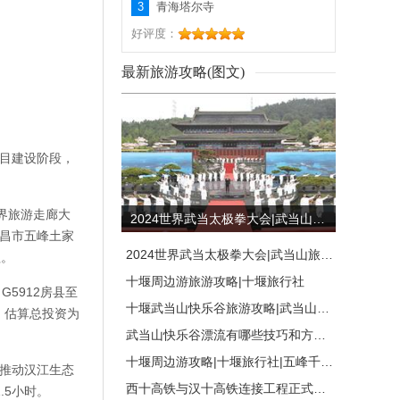
3
青海塔尔寺
好评度：
最新旅游攻略(图文)
目建设阶段，
界旅游走廊大
2024世界武当太极拳大会|武当山旅游攻略|武当山旅行社|十堰百分佰国际旅行社
昌市五峰土家
2024世界武当太极拳大会|武当山旅游攻略|武当山旅行社
程。
十堰周边游旅游攻略|十堰旅行社
5912房县至
十堰武当山快乐谷旅游攻略|武当山快乐漂流攻略
，估算总投资为
武当山快乐谷漂流有哪些技巧和方法|武当山快乐谷漂流旅游攻略
十堰周边游攻略|十堰旅行社|五峰千年古麇菊香
推动汉江生态
西十高铁与汉十高铁连接工程正式启动|十堰旅行社
.5小时。