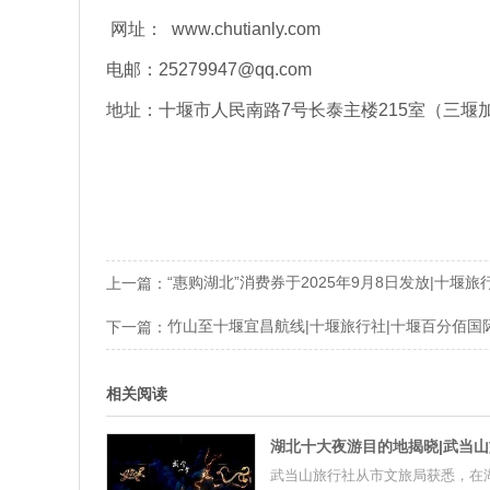
网址：
www.chutianly.com
电邮：
25279947@qq.com
地址：十堰市人民南路
7
号长泰主楼
215
室（三堰
“惠购湖北”消费券于2025年9月8日发放|十堰旅
上一篇：
竹山至十堰宜昌航线|十堰旅行社|十堰百分佰国
下一篇：
相关阅读
武当山旅行社从市文旅局获悉，在