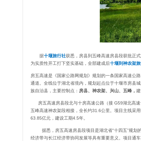
据
十堰旅行社
获悉，房县到五峰高速房县段获批正式
为实质性开工打下坚实基础，全部建成后
十堰到神农架旅
房五高速是《国家公路网规划》规划的一条国家高速公路
通道。全线位于湖北省境内，规划起点位于十堰市房县城
族自治县，主要控制点：
房县、神农架、兴山、五峰，
建
房五高速房县段北与十房高速公路（接 G59湖北高速十
五峰高速神农架段相接，全长约31.6公里。项目主线采用
63.85亿元，建设工期4.5年。
据悉，房五高速房县段项目是湖北省“十四五”规划的重
经济带与长江经济带协同发展等具有重要意义。项目通车