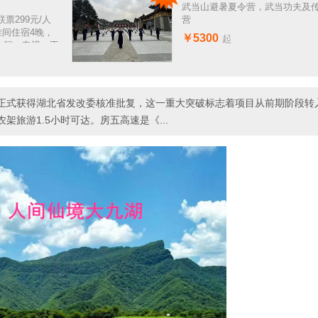
武当山避暑夏令营，武当功夫及
票299元/人
营
准间住宿4晚，
￥5300
起
卫生间、电视、不
正式获得湖北省发改委核准批复，这一重大突破标志着项目从前期阶段转
旅游1.5小时可达。房五高速是《...