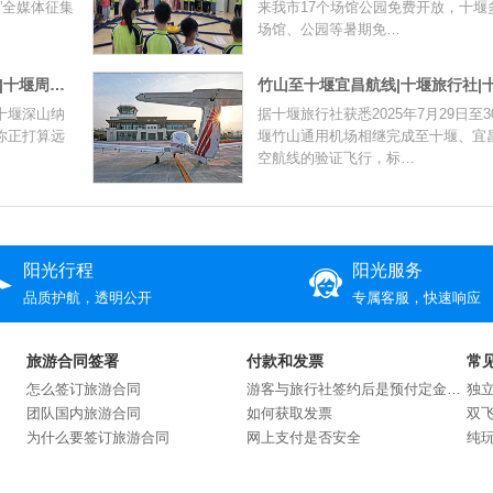
”全媒体征集
来我市17个场馆公园免费开放，十堰
场馆、公园等暑期免…
十堰深山纳凉好去处|十堰旅行社|十堰周边游
十堰深山纳
据十堰旅行社获悉2025年7月29日至
你正打算远
堰竹山通用机场相继完成至十堰、宜
空航线的验证飞行，标…
阳光行程
阳光服务
品质护航，透明公开
专属客服，快速响应
旅游合同签署
付款和发票
常
怎么签订旅游合同
游客与旅行社签约后是预付定金还是交付全款？
独
团队国内旅游合同
如何获取发票
双
为什么要签订旅游合同
网上支付是否安全
纯