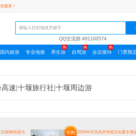
为您服务！
QQ交流群:491100574
国内旅游
专业地接
养生游
自驾游
会议接待
门票预
高速|十堰旅行社|十堰周边游
日游|神农架大
2026年武当武术传统文化夏令营
抢购