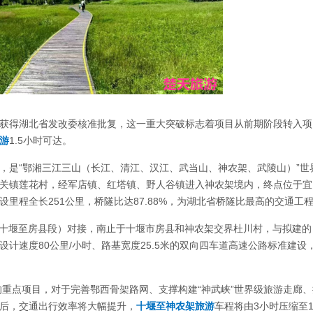
获得湖北省发改委核准批复，这一重大突破标志着项目从前期阶段转入项
游
1.5小时可达。
，是“鄂湘三江三山（长江、清江、汉江、武当山、神农架、武陵山）”世
关镇莲花村，经军店镇、红塔镇、野人谷镇进入神农架境内，终点位于宜
设里程全长251公里，桥隧比达87.88%，为湖北省桥隧比最高的交通工
堰至房县段）对接，南止于十堰市房县和神农架交界杜川村，与拟建的 G
设计速度80公里/小时、路基宽度25.5米的双向四车道高速公路标准建设
点项目，对于完善鄂西骨架路网、支撑构建“神武峡”世界级旅游走廊、
后，交通出行效率将大幅提升，
十堰至神农架旅游
车程将由3小时压缩至1