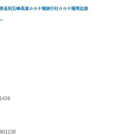
房县到五峰高速
☆☆
十堰旅行社☆☆十堰周边游
～
1426
901138