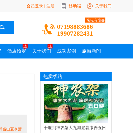
会员登录
注册
移动端
关于我们
|
07198883686
19907282431
定
酒店预定
关于我们
成功案例
旅游新闻
热卖线路
十堰到神农架大九湖避暑康养五日
|武当山夏令营