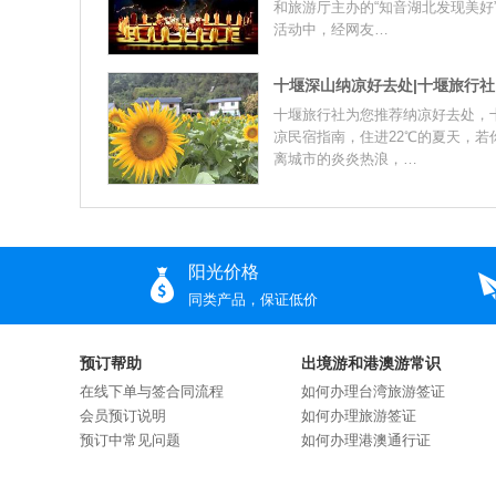
和旅游厅主办的“知音湖北发现美好
活动中，经网友…
十堰旅行社为您推荐纳凉好去处，
凉民宿指南，住进22℃的夏天，若
离城市的炎炎热浪，…
阳光价格
同类产品，保证低价
预订帮助
出境游和港澳游常识
在线下单与签合同流程
如何办理台湾旅游签证
会员预订说明
如何办理旅游签证
预订中常见问题
如何办理港澳通行证