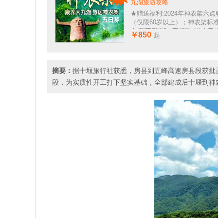
九湖旅游攻略
★赠送福利:2024年神农架六点联
（仅限60岁以上）；神农架标
全程“不挪窝”，不折腾;(独立
￥850
起
含空调)
摘要：
据十堰旅行社获悉，房县到五峰高速房县段获批
段，为实质性开工打下坚实基础，全部建成后十堰到神农架