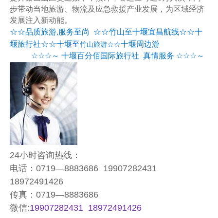
步带动当地旅游、物流及应急救援产业发展，为区域经济
发展注入新动能。
☆☆品质旅游
服务至尚
☆☆竹山至十堰宜昌航线☆☆十
,
堰旅行社☆☆十堰至
十堰周边游
竹山旅游☆☆
☆☆☆～
十堰百分佰国际旅行社
真情服务
☆☆☆～
24小时咨询热线：
电话：0719—8883686 19907282431
18972491426
传真：0719—8883686
微信:
1
9907282431 18972491426