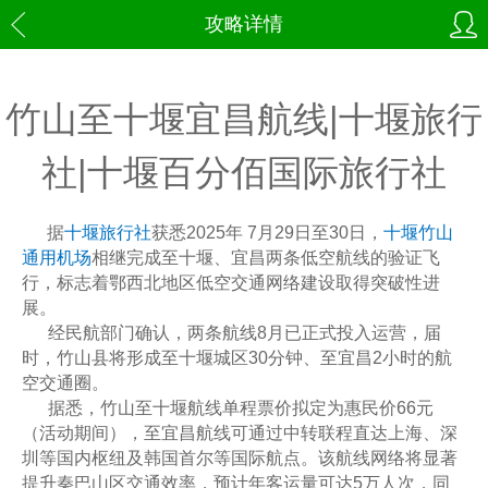
攻略详情
竹山至十堰宜昌航线|十堰旅行
社|十堰百分佰国际旅行社
据
十堰旅行社
获悉2025年 7月29日至30日，
十堰竹山
通用机场
相继完成至十堰、宜昌两条低空航线的验证飞
行，标志着鄂西北地区低空交通网络建设取得突破性进
展。
经民航部门确认，两条航线8月已正式投入运营，届
时，竹山县将形成至十堰城区30分钟、至宜昌2小时的航
空交通圈。
据悉，竹山至十堰航线单程票价拟定为惠民价66元
（活动期间），至宜昌航线可通过中转联程直达上海、深
圳等国内枢纽及韩国首尔等国际航点。该航线网络将显著
提升秦巴山区交通效率，预计年客运量可达5万人次，同