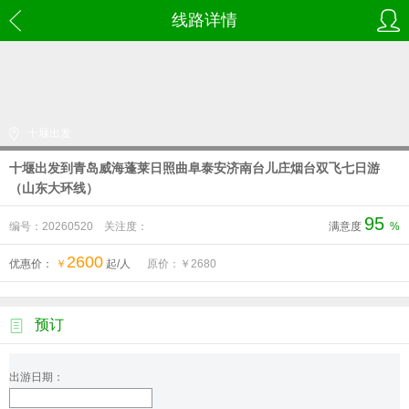
线路详情
十堰出发
十堰出发到青岛威海蓬莱日照曲阜泰安济南台儿庄烟台双飞七日游
（山东大环线）
95
编号：20260520
关注度：
满意度
%
2600
优惠价：
￥
起/人
原价：￥
2680
预订
出游日期：