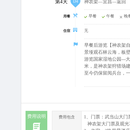
第4天
D4
神农架—宜昌—返回
早餐
午餐
晚
用餐
无
住宿
早餐后游览【
神农架
景垭观石林云海，板
游览国家湿地公园--
米，是神农架狩猎场建
至今仍保留阅兵台，一
费用说明
1、门票：武当山大门
费用包含
神农架大门票及观光