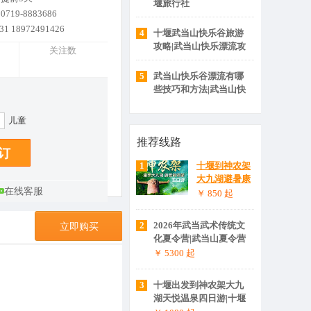
堰旅行社
19-8883686
31 18972491426
4
十堰武当山快乐谷旅游
攻略|武当山快乐漂流攻
关注数
略
5
武当山快乐谷漂流有哪
些技巧和方法|武当山快
乐谷漂流旅游攻略
儿童
推荐线路
1
十堰到神农架
大九湖避暑康
在线客服
养五日游|神农
￥ 850
起
架大九湖旅游
攻略
2
2026年武当武术传统文
立即购买
化夏令营|武当山夏令营
￥ 5300
起
3
十堰出发到神农架大九
湖天悦温泉四日游|十堰