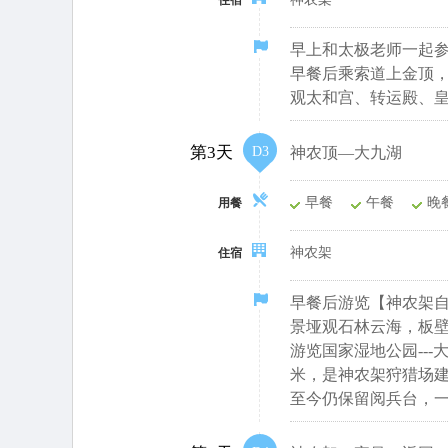
住宿
早上和太极老师一起参
早餐后乘索道上金顶
观太和宫、转运殿、
第3天
D3
神农顶—大九湖
早餐
午餐
晚
用餐
神农架
住宿
早餐后游览【
神农架
景垭观石林云海，板
游览国家湿地公园--
米，是神农架狩猎场建
至今仍保留阅兵台，