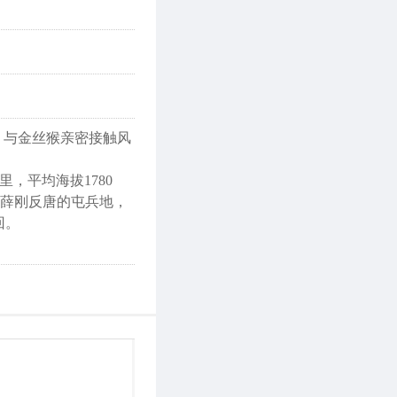
，与金丝猴亲密接触风
，平均海拔1780
是薛刚反唐的屯兵地，
回。