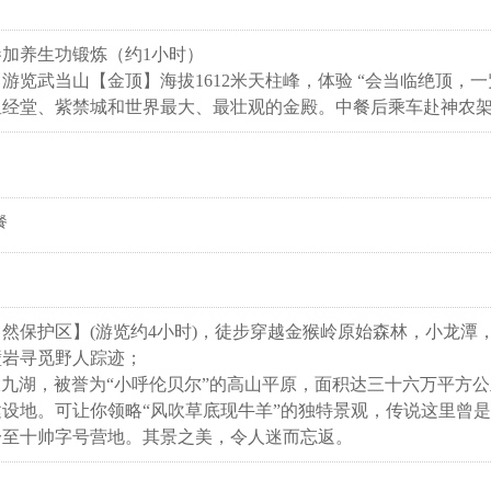
加养生功锻炼（约1小时）
，游览武当山【
金顶
】海拔1612米天柱峰，体验 “会当临绝顶，
皇经堂、紫禁城和世界最大、最壮观的金殿。中餐后乘车赴神农
餐
自然保护区
】(游览约4小时)，徒步穿越金猴岭原始森林，小龙潭
壁岩寻觅野人踪迹；
-大九湖，被誉为“小呼伦贝尔”的高山平原，面积达三十六万平方公里
设地。可让你领略“风吹草底现牛羊”的独特景观，传说这里曾
一至十帅字号营地。其景之美，令人迷而忘返。