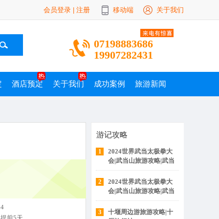
会员登录
注册
移动端
关于我们
|
07198883686
19907282431
定
酒店预定
关于我们
成功案例
旅游新闻
游记攻略
1
2024世界武当太极拳大
会|武当山旅游攻略|武当
山旅行社|十堰百分佰国
际旅行社
2
2024世界武当太极拳大
会|武当山旅游攻略|武当
山旅行社
4
3
十堰周边游旅游攻略|十
提前5天