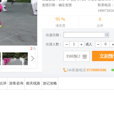
发团日期：确定发团
联系电话：07
199072824
95 %
0
满意度
点评
出游日期：
出游人数：
成人
2
/5
扫码预订
24h客服电话
07198883686
点评
游客咨询
相关线路
游记攻略