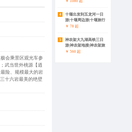
至神农架大九湖旅游攻
￥ 1080
起
略
4
十堰出发到五龙河一日
游|十堰周边游|十堰旅行
社
￥ 78
起
5
神农架大九湖高铁三日
游|神农架地接|神农架旅
游攻略|神农架旅行社|神
￥ 560
起
农架高铁站在哪儿
太极会
乘景区观光车参
）；武当世外桃源【
逍
山最险、规模最大的岩
三十六岩最美的绝壁