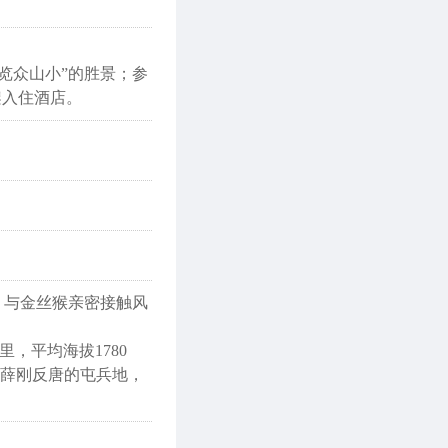
一览众山小”的胜景；参
架入住酒店。
，与金丝猴亲密接触风
，平均海拔1780
是薛刚反唐的屯兵地，