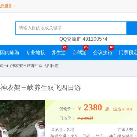
为您服务！
QQ交流群:491100574
国内旅游
专业地接
养生游
自驾游
会议接待
门票预
荐|武当山神农架三峡养生双飞四日游
当山神农架三峡养生双飞四日游
2380
￥
促销价：
起
(立省￥100)
门市价：
￥
2480
起
出发地：各地
往返天数：
往返交通：火车 →飞机 →汽车 →动车
报名时间：