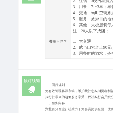
2、住宿：3晚四星酒
3、用餐：7正3早；
4、交通：当时空调旅
5、服务：旅游目的地
6、其他：太极服装每
注：20人以下成团；
1、大交通
费用不包含
2、武当山索道上90元/
3、
用
餐时的酒水，炎
预订须知
同行规则
为有效管理客源市场，维护我社忠实消费者利
旅行社带来的超值服务享受，我社实行会员积
一、服务内容:
湖北百分百旅行社致力于为会员提供全面、优