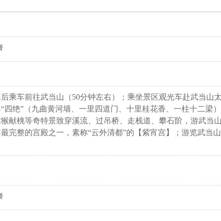
餐
后乘车前往武当山（50分钟左右）；
乘坐景区观光车赴武当山
“四绝”（九曲黄河墙、一里四道门、十里桂花香、一柱十二梁
猕猴献桃等奇特景致穿溪流、过吊桥、走栈道、攀石阶，游武当
最完整的宫殿之一，素称“云外清都”的【
紫宵宫
】；游览武当山
】；
餐