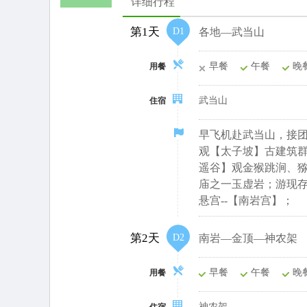
详细行程
第
1
天
第1天
D1
各地—武当山
第
2
天
早餐
午餐
晚
用餐
第
3
天
第
4
天
武当山
住宿
早飞机赴武当山，接团
观【太子坡】古建筑群
遥谷
】观金猴跳涧、
庙之一玉虚岩；游现存
悬宫--【
南岩宫
第2天
D2
南岩—金顶—神农架
早餐
午餐
晚
用餐
神农架