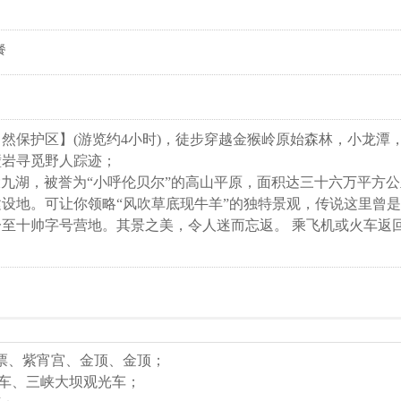
餐
自然保护区
】(游览约4小时)，徒步穿越金猴岭原始森林，小龙潭
壁岩寻觅野人踪迹；
-大九湖，被誉为“小呼伦贝尔”的高山平原，面积达三十六万平方公里
设地。可让你领略“风吹草底现牛羊”的独特景观，传说这里曾
至十帅字号营地。其景之美，令人迷而忘返。 乘飞机或火车返
票、紫宵宫、金顶、金顶；
车、三峡大坝观光车；