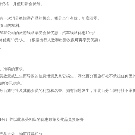
员资格，并使用新会员号。
每年有一次消分换旅游产品的机会。积分当年有效，年底清零。
项目的权利。
加我公司的旅游线路享受会员优惠，汽车线路优惠10元/
路优惠50元/人。（根据出行人数和出游次数可再享受优惠）
。
、准确的要求。
会员故意或过失而导致的信息泄漏及其它损失，湖北百分百旅行社不承担任何因
出的资讯信息。
百分百旅行社及其他会员的利益和名誉。如有问题发生，湖北百分百旅行社不承
1分）并以此享受相应的优惠政策及奖品兑换服务
惠产品之外，均可获得积分。