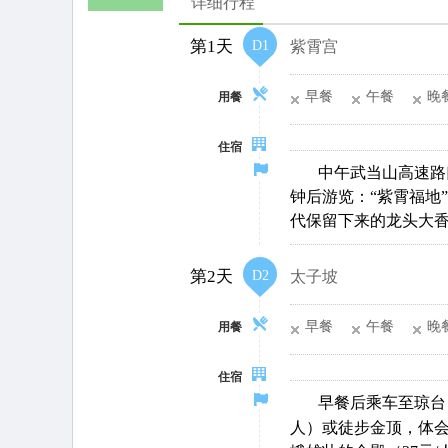
详细行程
第
1
天
第1天
D1
紫霄宫
第
2
天
早餐
午餐
晚
用餐
住宿
中午武当山高速路
钟后游览：“紫霄福地”-
代保留下来的龙头大
第2天
D2
太子坡
早餐
午餐
晚
用餐
住宿
早餐后乘车至琼台
人）或徒步金顶，体会