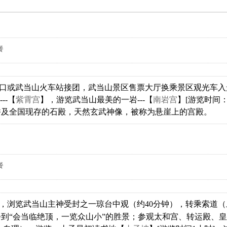
餐
口或武当山火车站接团，武当山景区售票大厅换乘景区观光车入景
--【
紫霄宫
】，游览武当山最美的一岩---【
南岩宫
】[游览时间：
香及全国现存的石殿，天然玄武神像，被称为悬崖上的宫殿。
餐
，浏览武当山主神受封之一琼台中观（约40分钟），转乘索道（上9
到“会当临绝顶，一览众山小”的胜景；参观太和宫、转运殿、