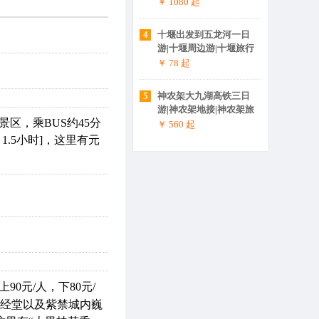
至神农架大九湖旅游攻
￥ 1080
起
略
4
十堰出发到五龙河一日
游|十堰周边游|十堰旅行
社
￥ 78
起
5
神农架大九湖高铁三日
游|神农架地接|神农架旅
区，乘BUS约45分
游攻略|神农架旅行社|神
￥ 560
起
农架高铁站在哪儿
1.5小时]，这里有元
0元/人，下80元/
皇经堂以及紫禁城内巍