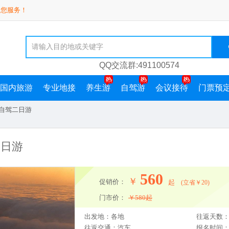
为您服务！
QQ交流群:491100574
国内旅游
专业地接
养生游
自驾游
会议接待
门票预
山自驾二日游
二日游
适当的时候也应该给我们的心情放放假，跟随小编一起去发现旅行的意义吧。
560
￥
促销价：
起
(立省￥20)
门市价：
￥
580
起
出发地：各地
往返天数：
往返交通：汽车
报名时间：