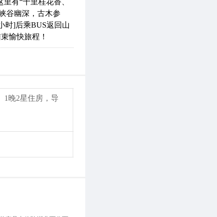
，这里有“十里桂花香、
峡谷幽深，古木参
时]后乘BUS返回山
结束愉快旅程！
、1晚2星住房，导