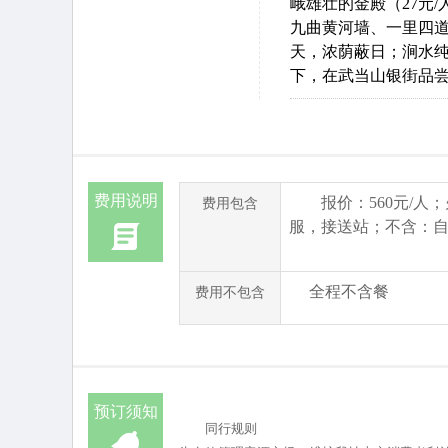
峨雄壮的金殿（27元
九曲黄河墙、一里四道
天，浓荫蔽日；涧水纯
下，在武当山银街品尝
费用说明
报价：560元/
费用包含
服，接送站；不含：
全程不含餐
费用不包含
预订须知
同行规则