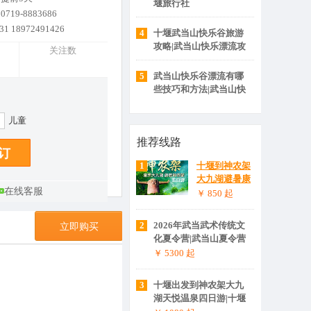
堰旅行社
19-8883686
31 18972491426
4
十堰武当山快乐谷旅游
攻略|武当山快乐漂流攻
关注数
略
5
武当山快乐谷漂流有哪
些技巧和方法|武当山快
乐谷漂流旅游攻略
儿童
推荐线路
1
十堰到神农架
大九湖避暑康
在线客服
养五日游|神农
￥ 850
起
架大九湖旅游
攻略
2
2026年武当武术传统文
立即购买
化夏令营|武当山夏令营
￥ 5300
起
3
十堰出发到神农架大九
湖天悦温泉四日游|十堰