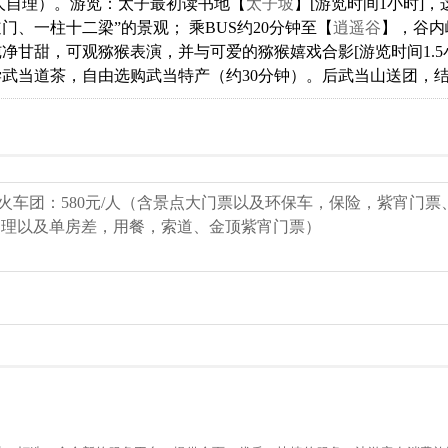
/人自理）。游览：太子最初读书地【
太子坡
】[游览时间1小时]
门、一柱十二梁”的景观； 乘BUS约20分钟至【
逍遥谷
】，谷内
净甘甜，可观猕猴表演，并与可爱的猕猴嬉戏合影[游览时间1.5小
武当道茶，自由选购武当特产（约30分钟）。后武当山送团，
人；火车团：580元/人（含景点大门票以及环保车，保险，紫宵门票
自理以及单房差，用餐，索道、金顶紫宵门票）