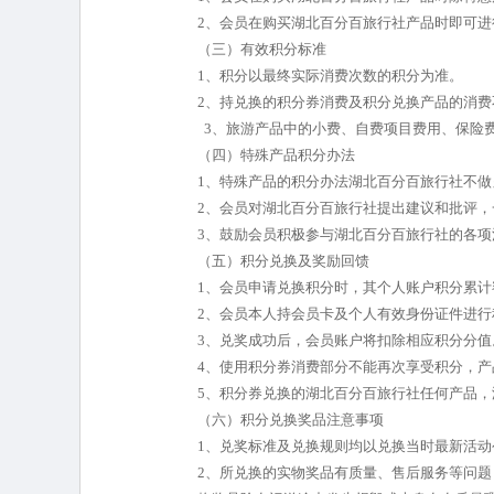
2、会员在购买湖北百分百旅行社产品时即可进
（三）有效积分标准
1、积分以最终实际消费次数的积分为准。
2、持兑换的积分券消费及积分兑换产品的消费
3、旅游产品中的小费、自费项目费用、保险
（四）特殊产品积分办法
1、特殊产品的积分办法湖北百分百旅行社不做
2、会员对湖北百分百旅行社提出建议和批评
3、鼓励会员积极参与湖北百分百旅行社的各
（五）积分兑换及奖励回馈
1、会员申请兑换积分时，其个人账户积分累计
2、会员本人持会员卡及个人有效身份证件进
3、兑奖成功后，会员账户将扣除相应积分分值
4、使用积分券消费部分不能再次享受积分，
5、积分券兑换的湖北百分百旅行社任何产品
（六）积分兑换奖品注意事项
1、兑奖标准及兑换规则均以兑换当时最新活动
2、所兑换的实物奖品有质量、售后服务等问