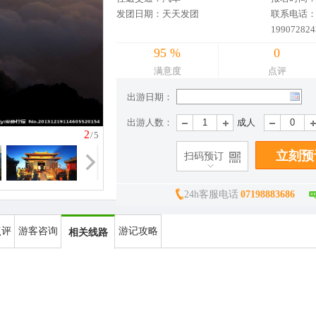
发团日期：天天发团
联系电话：07
199072824
95 %
0
满意度
点评
出游日期：
出游人数：
成人
3
/5
扫码预订
24h客服电话
07198883686
点评
游客咨询
游记攻略
相关线路