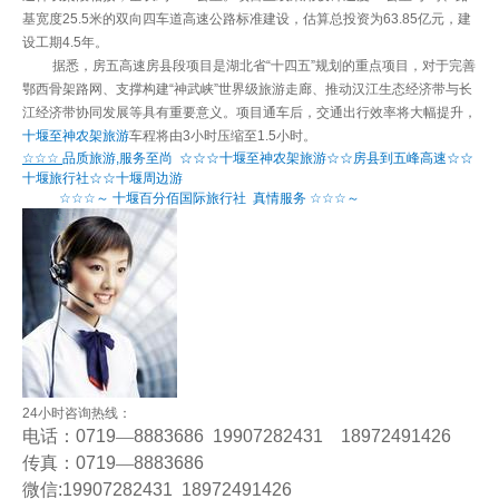
基宽度25.5米的双向四车道高速公路标准建设，估算总投资为63.85亿元，建
设工期4.5年。
据悉，房五高速房县段项目是湖北省“十四五”规划的重点项目，对于完善
鄂西骨架路网、支撑构建“神武峡”世界级旅游走廊、推动汉江生态经济带与长
江经济带协同发展等具有重要意义。项目通车后，交通出行效率将大幅提升，
十堰至神农架旅游
车程将由3小时压缩至1.5小时。
☆☆☆
品质旅游
,
服务至尚
☆☆☆十堰至神农架旅游☆☆房县到五峰高速
☆☆
十堰旅行社☆☆十堰周边游
☆☆☆～
十堰百分佰国际旅行社
真情服务
☆☆☆～
24
小时咨询热线：
电话：
0719
—
8883686 19907282431 18972491426
传真：
0719
—
8883686
微信
:19907282431 18972491426