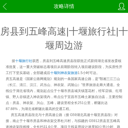
攻略详情
房县到五峰高速|十堰旅行社|十
堰周边游
据
十堰旅行社
获悉，房县到五峰高速房县段获批正式获得湖北省发改委核
准批复，这一重大突破标志着项目从前期阶段转入项目建设阶段，为实质性开
工打下坚实基础，全部建成后
十堰到神农架旅游
1.5小时可达。
房五高速是《国家公路网规划》规划的一条国家高速公路，是“鄂湘三江三山
（长江、清江、汉江、武当山、神农架、武陵山）”世界旅游走廊大通道。全
线位于湖北省境内，规划起点位于十堰市房县城关镇莲花村，经军店镇、红塔
镇、野人谷镇进入神农架境内，终点位于宜昌市五峰土家族自治县，主要控制
点：
房县、神农架、兴山、五峰，
建设里程全长251公里，桥隧比达
87.88%，为湖北省桥隧比最高的交通工程。
房五高速房县段北与十房高速公路（接 G59湖北高速十堰至房县段）对
接，南止于十堰市房县和神农架交界杜川村，与拟建的 G5912房县至五峰高
速神农架段相接，全长约31.6公里。项目主线采用设计速度80公里/小时、路