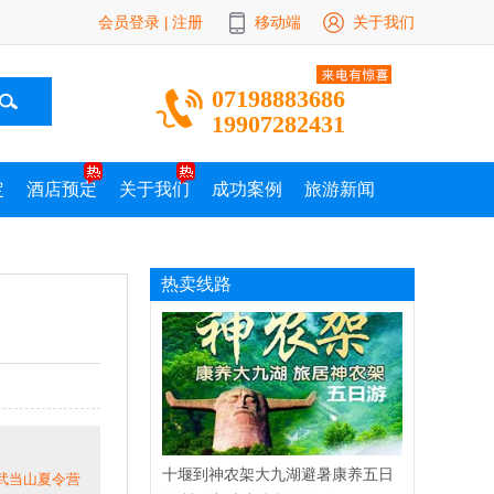
会员登录
注册
移动端
关于我们
|
07198883686
19907282431
定
酒店预定
关于我们
成功案例
旅游新闻
热卖线路
十堰到神农架大九湖避暑康养五日
|武当山夏令营