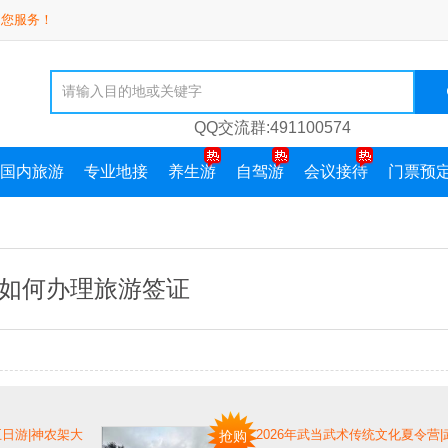
为您服务！
QQ交流群:491100574
国内旅游
专业地接
养生游
自驾游
会议接待
门票预
如何办理旅游签证
日游|神农架大
2026年武当武术传统文化夏令营
抢购