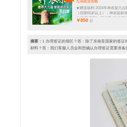
九湖旅游攻略
★赠送福利:2024年神农架六点联
（仅限60岁以上）；神农架标
全程“不挪窝”，不折腾;(独立
￥850
起
含空调)
摘要：
1.办理签证的领区？答：除了东南亚国家的签证
材料？答：我们客服人员会和您确认办理签证需要准备的相