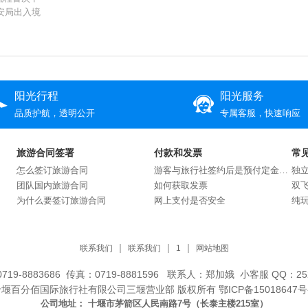
安局出入境
阳光行程
阳光服务
品质护航，透明公开
专属客服，快速响应
旅游合同签署
付款和发票
常
怎么签订旅游合同
游客与旅行社签约后是预付定金还是交付全款？
独
团队国内旅游合同
如何获取发票
双
为什么要签订旅游合同
网上支付是否安全
纯
联系我们
联系我们
1
网站地图
719-8883686 传真：0719-8881596 联系人：郑加娥 小客服 QQ：252
十堰百分佰国际旅行社有限公司三堰营业部 版权所有
鄂ICP备15018647号
公司地址：
十堰市茅箭区人民南路7号（长泰主楼215室）