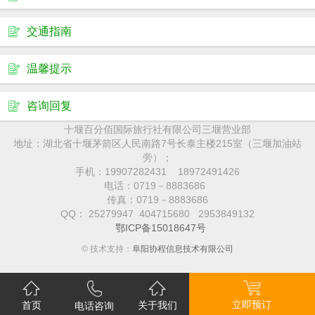
交通指南
温馨提示
咨询回复
十堰百分佰国际旅行社有限公司三堰营业部
地址：湖北省十堰茅箭区人民南路7号长泰主楼215室（三堰加油站
旁）；
手机：19907282431 18972491426
电话：0719－8883686
传真：0719－8883686
QQ： 25279947 404715680 2953849132
鄂ICP备15018647号
© 技术支持：
阜阳协程信息技术有限公司
立即预订
首页
关于我们
电话咨询