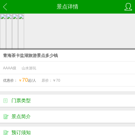
景点详情
青海茶卡盐湖旅游景点多少钱
AAAA级
山水游玩
70
优惠价：
￥
起/人
原价：￥
70
门票类型
景点简介
预订须知