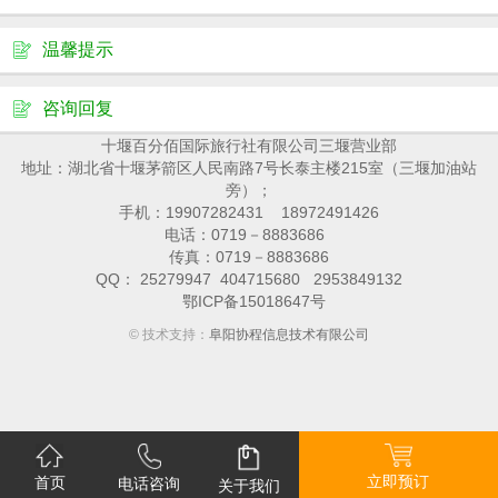
温馨提示
咨询回复
十堰百分佰国际旅行社有限公司三堰营业部
地址：湖北省十堰茅箭区人民南路7号长泰主楼215室（三堰加油站
旁）；
手机：19907282431 18972491426
电话：0719－8883686
传真：0719－8883686
QQ： 25279947 404715680 2953849132
鄂ICP备15018647号
© 技术支持：
阜阳协程信息技术有限公司
立即预订
首页
电话咨询
关于我们