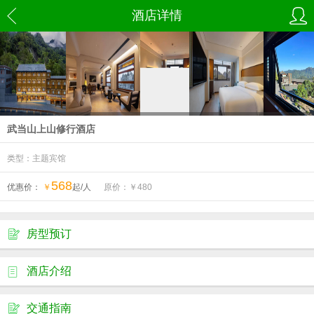
酒店详情
武当山上山修行酒店
类型：主题宾馆
568
优惠价：
￥
起/人
原价：￥
480
房型预订
酒店介绍
交通指南