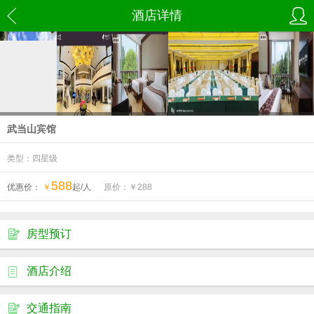
酒店详情
武当山宾馆
类型：四星级
588
优惠价：
￥
起/人
原价：￥
288
房型预订
酒店介绍
交通指南