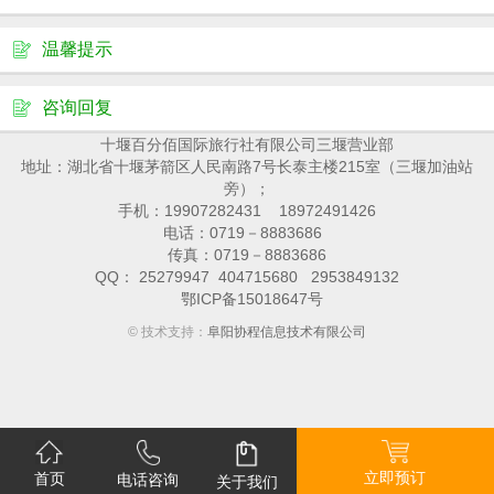
温馨提示
咨询回复
十堰百分佰国际旅行社有限公司三堰营业部
地址：湖北省十堰茅箭区人民南路7号长泰主楼215室（三堰加油站
旁）；
手机：19907282431 18972491426
电话：0719－8883686
传真：0719－8883686
QQ： 25279947 404715680 2953849132
鄂ICP备15018647号
© 技术支持：
阜阳协程信息技术有限公司
立即预订
首页
电话咨询
关于我们