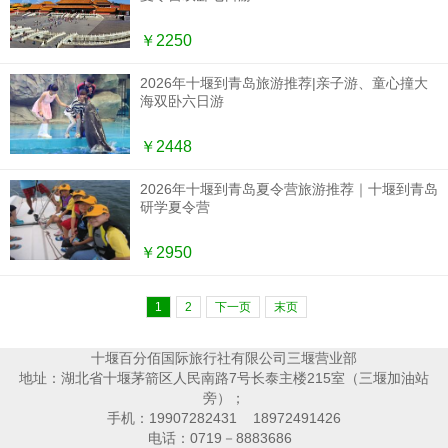
￥2250
2026年十堰到青岛旅游推荐|亲子游、童心撞大
海双卧六日游
￥2448
2026年十堰到青岛夏令营旅游推荐｜十堰到青岛
研学夏令营
￥2950
1
2
下一页
末页
十堰百分佰国际旅行社有限公司三堰营业部
地址：湖北省十堰茅箭区人民南路7号长泰主楼215室（三堰加油站
旁）；
手机：19907282431 18972491426
电话：0719－8883686