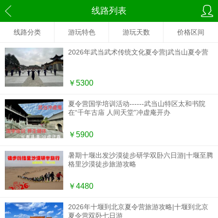
线路列表
线路分类
游玩特色
游玩天数
价格区间
2026年武当武术传统文化夏令营|武当山夏令营
￥5300
夏令营国学培训活动------武当山特区太和书院
在“千年古庙 人间天堂”冲虚庵开办
￥5900
暑期十堰出发沙漠徒步研学双卧六日游|十堰至腾
格里沙漠徒步旅游攻略
￥4480
2026年十堰到北京夏令营旅游攻略|十堰到北京
夏令营双卧七日游