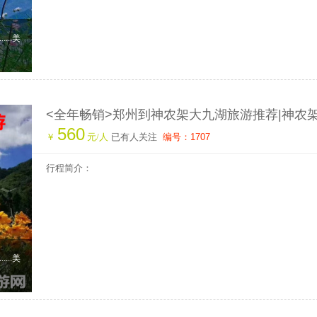
...美
<全年畅销>郑州到神农架大九湖旅游推荐|神农
560
高铁三日游|神农架旅游攻略|神农架高铁站在哪|
￥
元/人
已有人关注
编号：1707
行社
行程简介：
...美