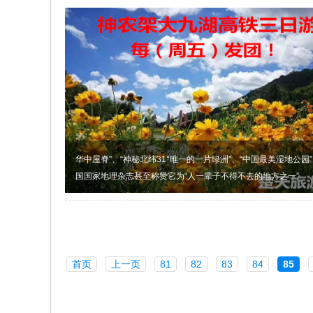
华中屋脊”、“神秘北纬31°唯一的一片绿洲”、“中国最美湿地公园”...
国国家地理杂志甚至称赞它为“人一辈子不得不去的地方之一”
首页
上一页
81
82
83
84
85