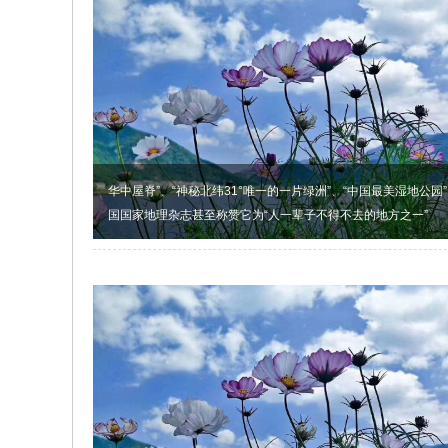
华中屋脊”、“神秘北纬31°唯一的一片绿洲”、“中国最美湿地公园”...
国国家地理杂志甚至称赞它为“人一辈子不得不去的地方之一”