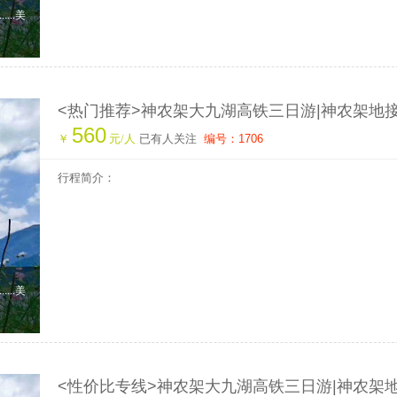
...美
<热门推荐>神农架大九湖高铁三日游|神农架地接
560
旅游攻略|神农架旅行社|神农架高铁站在哪儿
￥
元/人
已有人关注
编号：1706
行程简介：
...美
<性价比专线>神农架大九湖高铁三日游|神农架地