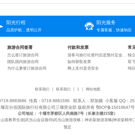
阳光行程
阳光服务
品质护航，透明公开
专属客服，快速响应
旅游合同签署
付款和发票
常
怎么签订旅游合同
游客与旅行社签约后是预付定金还是交付全款？
独
团队国内旅游合同
如何获取发票
双
为什么要签订旅游合同
网上支付是否安全
纯
联系我们
联系我们
1
网站地图
719-8883686 传真：0719-8881596 联系人：郑加娥 小客服 QQ：252
十堰百分佰国际旅行社有限公司三堰营业部 版权所有
鄂ICP备15018647号
公司地址：
十堰市茅箭区人民南路7号（长泰主楼215室）
武当山道教养生游|武当山会议接待|武当山旅游攻略｜神农架旅游攻略|神农架精华
预定