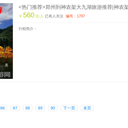
<热门推荐>郑州到神农架大九湖旅游推荐|神农
560
高铁三日游|神农架旅游攻略|神农架高铁站在哪|
￥
元/人
已有人关注
编号：1707
行社
行程简介：
...美
86
87
88
89
90
下一页
末页