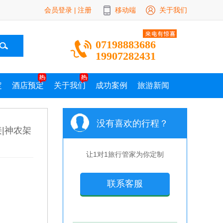
会员登录
注册
移动端
关于我们
|
07198883686
19907282431
定
酒店预定
关于我们
成功案例
旅游新闻
没有喜欢的行程？
|神农架
让1对1旅行管家为你定制
联系客服