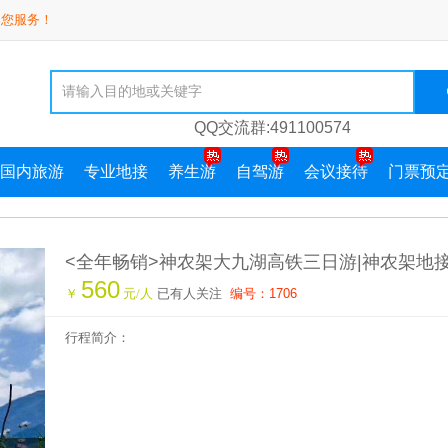
为您服务！
QQ交流群:491100574
国内旅游
专业地接
养生游
自驾游
会议接待
门票预
<全年畅销>神农架大九湖高铁三日游|神农架地接
560
旅游攻略|神农架旅行社|神农架高铁站在哪儿
￥
元/人
已有人关注
编号：1706
行程简介：