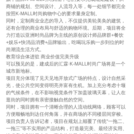
商铺的规划、空间设计、人流导入等，每一处细节都完全
按照K-MALL时尚购物中心的要求量身定制。
同时，定制商业业态的导入，不仅提供美轮美奂的建筑，
还有合理的商业布局与舒适的购物环境。后期，项目将全
力打造以亚洲时尚品牌为主线的原创设计师品牌群+餐饮
+娱乐+快消品消费+品牌输出，吃喝玩乐购一步到位的时
尚潮流生活方式。
教育综合体进驻 商业价值完美升级
可以预见的是，建成后的汇霖·K-MALL时尚广场将是一个
城市新地标。
项目充分体现了见天见地开放式广场的特点，设计自然采
光，使公共空间变得明亮并富有生机。加上充分考虑十堰
的气候条件，在不影响视觉条件下加盖玻璃天幕，让人在
逛街的同时拥有亲密接触自然的空间。
同时，项目拥有一个清晰合理的人流动线网络，顾客可以
方便顺畅地到达任何角落，并在商场的不同楼层间穿梭。
项目负责人告诉记者，项目在规划上颠覆了传统“一拖二、
一拖三”等不实用的产品结构，打造最完美、最经济实用、