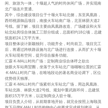
闲、旅游为一体，十堰超人气的时尚休闲广场，并实现南
北广场连片贯通。
其中，综合建设项目位于十堰火车站北侧，东至凤凰路，
西邻桃源御品项目，南接火车站南广场，北至林荫大道2
号线。据了解，项目主要由凤凰路改造、广场建设和火车
站北站房综合体施工三部分组成，总面积约18公顷，总建
筑面积24.1万平方米。
项目整体设计新颖独到，功能齐全，时尚前卫。项目完工
后，将通过跨铁路设施与北广场进行连接，从而扩大十堰
火车站现有空间，提升综合服务功能。
汇霖·K-MALL时尚广场：定制商业综合体呼之欲出
放眼火车站商贸圈，坐落于火车站北广场咽喉位置的汇霖
·K-MALL时尚广场，在唯地段论的著名商业论调下，区位
优势得天独厚。
汇霖·K-MALL时尚广场紧邻火车站北广场，周边凤凰路、
车站北路、林荫大道2号线、规划中重武路环伺，总建筑
面积15万平方米，以定制商业入驻十堰。
项目负责人介绍，从前期拿地开始，就完全按照上海颐茂
旗下品牌K-MALL时尚购物中心的要求完成规划建设，从