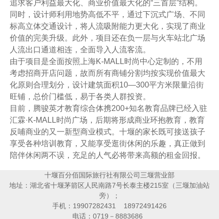
追求客户利益最大化、商业价值最大化的“三首层”结构。
同时，设计师利用地势高低不平，通过下沉式广场、不同
标高立体交通设计，将人流吸附能力更大化，实现了商业
价值的完美升级。此外，项目还在负一层与火车站北广场
人流出口通道相连，全面导入人流客流。
由于项目是全面按照上海K-MALL时尚中心定制的，不用
考虑招商开店问题，故而所有商铺分割均按实现价值最大
化原则合理划分，设计建筑面积10—300平方米限量沿街
旺铺，总价门槛低，易于各类人群投资。
目前，腾骏英才教育综合体携200+知名教育品牌已经入驻
汇霖·K-MALL时尚广场，后期将形成商业环抱教育，教育
反哺商业的又一新型商业模式。十堰的家长既可接送孩子
享受各种培训教育，又能享受逛街休闲的乐趣，真正做到
陪伴休闲两不误，充足的人气必将带来高额的租金回报。
十堰百分佰国际旅行社有限公司三堰营业部
地址：湖北省十堰茅箭区人民南路7号长泰主楼215室（三堰加油站
旁）；
手机：19907282431 18972491426
电话：0719－8883686