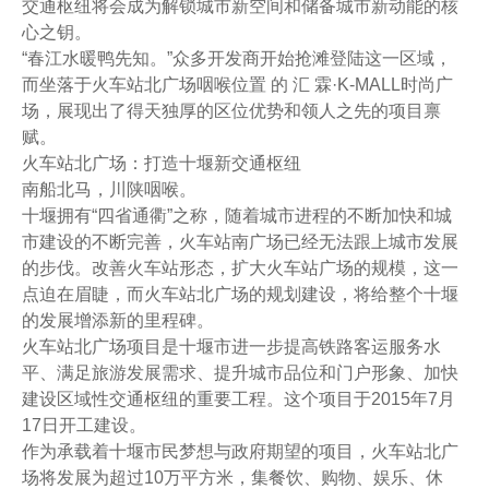
交通枢纽将会成为解锁城市新空间和储备城市新动能的核
心之钥。
“春江水暖鸭先知。”众多开发商开始抢滩登陆这一区域，
而坐落于火车站北广场咽喉位置 的 汇 霖·K-MALL时尚广
场，展现出了得天独厚的区位优势和领人之先的项目禀
赋。
火车站北广场：打造十堰新交通枢纽
南船北马，川陕咽喉。
十堰拥有“四省通衢”之称，随着城市进程的不断加快和城
市建设的不断完善，火车站南广场已经无法跟上城市发展
的步伐。改善火车站形态，扩大火车站广场的规模，这一
点迫在眉睫，而火车站北广场的规划建设，将给整个十堰
的发展增添新的里程碑。
火车站北广场项目是十堰市进一步提高铁路客运服务水
平、满足旅游发展需求、提升城市品位和门户形象、加快
建设区域性交通枢纽的重要工程。这个项目于2015年7月
17日开工建设。
作为承载着十堰市民梦想与政府期望的项目，火车站北广
场将发展为超过10万平方米，集餐饮、购物、娱乐、休