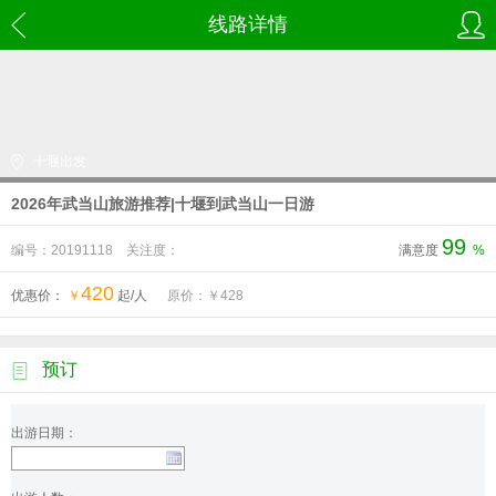
线路详情
十堰出发
2026年武当山旅游推荐|十堰到武当山一日游
99
编号：20191118
关注度：
满意度
%
420
优惠价：
￥
起/人
原价：￥
428
预订
出游日期：