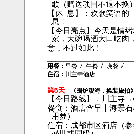
歌（赠送项目不退不换
【休
息】：欢歌笑语的
息！
【今日亮点】今天是情绪
家，大碗喝酒大口吃肉
意，不过如此！
____________________
用餐：
早餐 √ 午餐 √ 晚餐 √
住宿：
川主寺酒店
第5天
《围炉观海，换装旅拍
【今日路线】：川主寺
→
餐食：酒店含早丨海景石
用券）
住宿：成都市区酒店（参
盛世或同级）