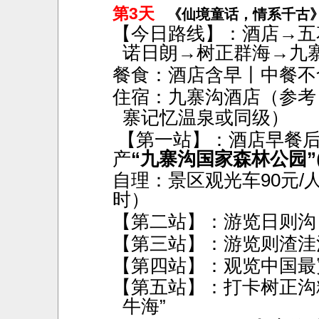
第3天
《仙境童话，情系千古
【今日路线】：酒店
→五
诺日朗→树正群海→九
餐食：酒店含早丨中餐不
住宿：九寨沟酒店（参考
寨记忆温泉或同级）
【第一站】：酒店早餐
产
“九寨沟国家森林公园”
自理：景区观光车
90元
时）
【第二站】：游览日则沟
【第三站】：游览则渣洼
【第四站】：观览中国最
【第五站】：打卡树正沟
牛海”