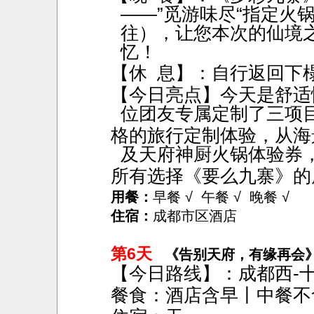
——”觅游味尽“指定火
往），让您本次的仙境
忆！
【休
息】：自行返回下
【今日亮点】今天是舒适
位团友专属定制了三项
格的旅行定制体验，从海
及天府神厨火锅体验券
所有选择《要么九寨》的
用餐：
早餐 √ 午餐 √ 晚餐 √
住宿：
成都市区酒店
第6天
《告别天府，有缘再会
【今日路线】：成都西
-
餐食：酒店含早丨中餐不