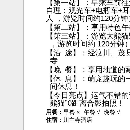
【第一站】：早乘车前往
自理：观光车+电瓶车+耳麦3
人 ，游览时间约120分钟
【第二站】：享用特色午
【第三站】：游览大熊猫
，游览时间约
120分钟
【沿
途】：经汶川、茂
寺
【晚
餐】：享用
地道的
【休
息】：萌宠趣玩的
间休息！
【今日亮点】
运气不错的
熊猫”0距离合影拍照！
用餐：
早餐 × 午餐 √ 晚餐 √
住宿：
川主寺酒店