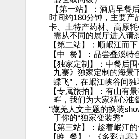
【第一站】：酒店早餐
时间约180分钟，主要产
卡、土特产药材、高原牦
需从不同的展厅进入请
【第二站】：顺岷江而下
【中
餐】：品尝叠溪特
【独家定制】：中餐后围
九寨》独家定制的海景
蝶飞
”，在岷江峡谷间独
【专属旅拍】：有山有景
畔，我们为大家精心准
“藏羌人文主题的换装sh
于你的“独家变装秀”
【第三站】：趁着岷江的
【晚
餐】：《多彩九寨