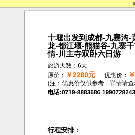
[
十堰出发到成都-九寨沟-
龙-都江堰-熊猫谷-九寨
情-川主寺双卧六日游
旅游天数：6天
￥2280元
￥
原价：
优惠价：
(注：优惠价仅供参考，详情请查
电话:0719-8883686 1990728243
行程安排：