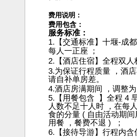
费用说明：
费用包含：
服务标准：
1.【交通标准】十堰-成
每人一
正座
；
2.【酒店住宿】
全程双人
3.为保证行程质量 ，酒
请自补单房
4.酒店房满期间 ，调整
5.【用餐包含 】全程 4 
人数不足十人时 ，在每
食的分量 ( 自由活动期
用餐 ，餐费不退 ) ；
6.【
接待导游】行程内含