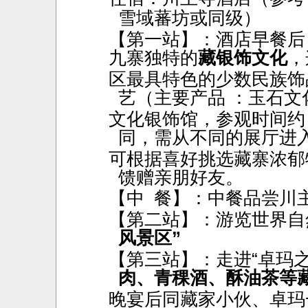
雪域蕃坊或同级）
【第一站】：酒店早餐后
九寨独特的
藏银饰文化
，
区最具特色的少数民族饰
艺（
主要产品
：玉石
文
文化银饰馆，
参观时间约
同，需从不同的展厅进
可根据喜好挑选藏寨浓郁
馈赠亲朋好友。
【中
餐】：中餐品尝川
【第二站】：游览世界自
风景区”
【第三站】：走进
“卓玛
肉、青稞酒、酥油茶等
晚宴后同藏家小伙、卓玛