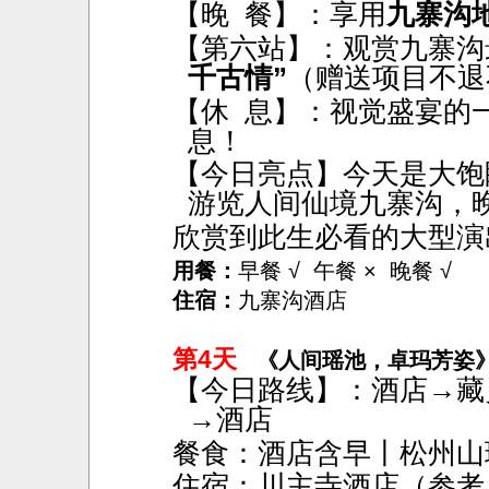
【晚
餐】：享用
九寨沟
【第六站】：观赏九寨沟
千古情”
（赠送项目不退
【休
息】：视觉盛宴的
息！
【今日亮点】今天是大饱
游览人间仙境九寨沟，
欣赏到此生必看的大型演
用餐：
早餐 √ 午餐 × 晚餐 √
住宿：
九寨沟酒店
第4天
《人间瑶池，卓玛芳姿
【今日路线】：酒店
→藏
→酒店
餐食：酒店含早丨松州山
住宿：川主寺酒店（参考