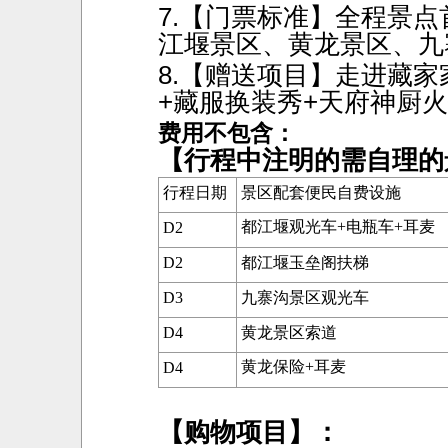
7.【门票标
准】全程景点
江堰景区、黄龙景区、九寨
8.【赠
送项目】走进藏家
+藏服换装秀+天府神厨
费用不包含：
【行程中注明的需自理的
行程日期
景区配套便民自费设施
都江堰观光车
+电瓶车+耳麦
D2
D
2
都江堰玉垒阁扶梯
D3
九寨沟景区观光车
D4
黄龙景区索道
黄龙保险
+耳麦
D
4
【购物项目】：