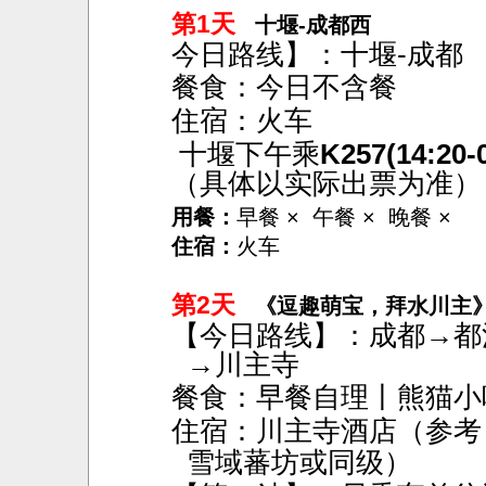
第1天
十堰-成都西
今日路线】：十堰
-成都
餐食：今日不含餐
住宿：火车
十堰下午乘
K257(14:20-0
（具体以实际出票为准）
用餐：
早餐 × 午餐 × 晚餐 ×
住宿：
火车
第2天
《逗趣萌宝，拜水川主
【今日路线】：成都
→都
→川主寺
餐食：早餐自理丨熊猫小
住宿：川主寺酒店（参考
雪域蕃坊或同级）